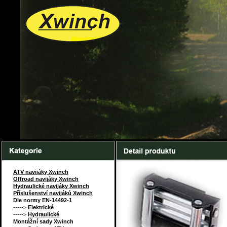
ATV navijáky Xwinch
Offroad navijáky Xwinch
Hydraulické navijáky Xwinch
Příslušenství navijáků Xwinch
Dle normy EN-14492-1
----->
Elektrické
----->
Hydraulické
Montážní sady Xwinch