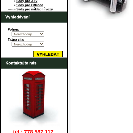
----->
Sady pro ATV
----->
Sady pro Offroad
----->
Sady pro nákladní vozy
Pohon:
Tažná síla:
tel.: 778 587 117