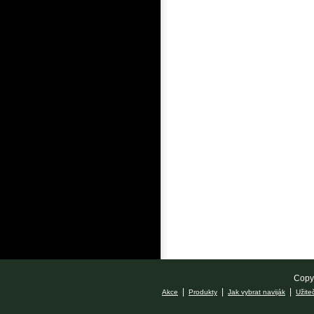
Copyr
|
|
|
Akce
Produkty
Jak vybrat naviják
Užite