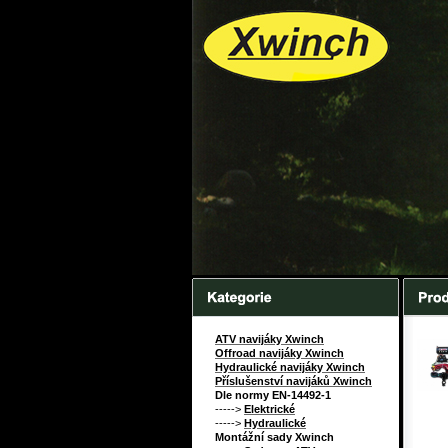
ATV navijáky Xwinch
Offroad navijáky Xwinch
Hydraulické navijáky Xwinch
Příslušenství navijáků Xwinch
Dle normy EN-14492-1
----->
Elektrické
----->
Hydraulické
Montážní sady Xwinch