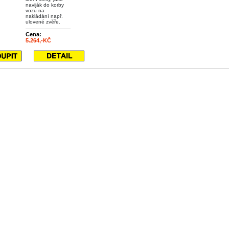
naviják do korby
vozu na
nakládání např.
ulovené zvěře.
Cena:
5.264,-KČ