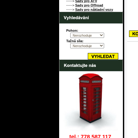
----->
Sady pro ATV
----->
Sady pro Offroad
----->
Sady pro nákladní vozy
Pohon:
Tažná síla:
tel.: 778 587 117