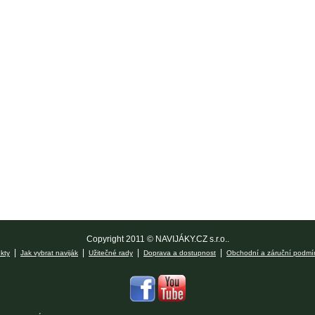
Copyright 2011 © NAVIJÁKY.CZ s.r.o..
|
|
|
|
kty
Jak vybrat naviják
Užitečné rady
Doprava a dostupnost
Obchodní a záruční podmí