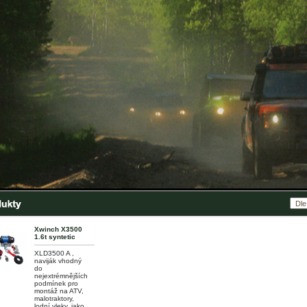
Xwinch X3500
1.6t syntetic
XLD3500 A ,
naviják vhodný
do
nejextrémnějších
podmínek pro
montáž na ATV,
malotraktory,
lodní vleky, jako